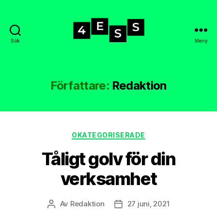
Sök
Meny
4-
ess.se
Författare:
Redaktion
Kategorier
OKATEGORISERADE
Tåligt golv för din
verksamhet
Av
Redaktion
27 juni, 2021
Inläggsförfattare
Inläggsdatum