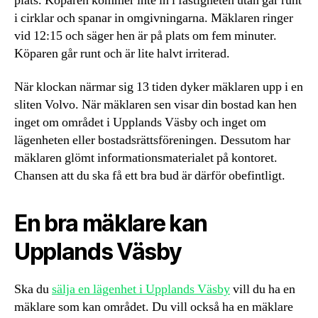
plats. Köparen kommer inte in i fastigheten utan går runt
i cirklar och spanar in omgivningarna. Mäklaren ringer
vid 12:15 och säger hen är på plats om fem minuter.
Köparen går runt och är lite halvt irriterad.
När klockan närmar sig 13 tiden dyker mäklaren upp i en
sliten Volvo. När mäklaren sen visar din bostad kan hen
inget om området i Upplands Väsby och inget om
lägenheten eller bostadsrättsföreningen. Dessutom har
mäklaren glömt informationsmaterialet på kontoret.
Chansen att du ska få ett bra bud är därför obefintligt.
En bra mäklare kan
Upplands Väsby
Ska du
sälja en lägenhet i Upplands Väsby
vill du ha en
mäklare som kan området. Du vill också ha en mäklare