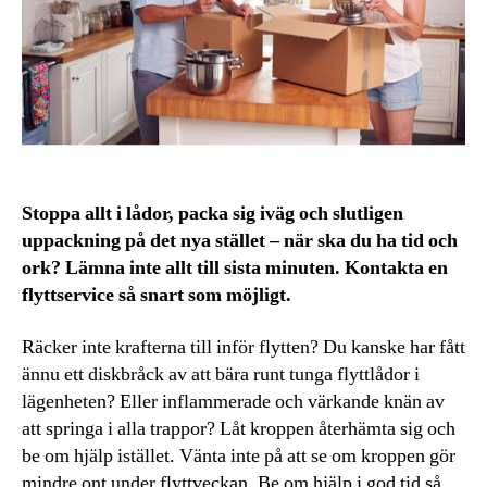
Stoppa allt i lådor, packa sig iväg och slutligen
uppackning på det nya stället – när ska du ha tid och
ork? Lämna inte allt till sista minuten. Kontakta en
flyttservice så snart som möjligt.
Räcker inte krafterna till inför flytten? Du kanske har fått
ännu ett diskbråck av att bära runt tunga flyttlådor i
lägenheten? Eller inflammerade och värkande knän av
att springa i alla trappor? Låt kroppen återhämta sig och
be om hjälp istället. Vänta inte på att se om kroppen gör
mindre ont under flyttveckan. Be om hjälp i god tid så