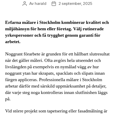
Av
harald
2 september, 2025
Inläggsförfattare
Inläggsdatum
Erfarna målare i Stockholm kombinerar kvalitet och
miljöhänsyn för hem eller företag. Välj rutinerade
yrkespersoner och få trygghet genom garanti för
arbetet.
Noggrant förarbete är grunden för ett hållbart slutresultat
när det gäller måleri. Ofta avgörs hela utseendet och
livslängden på exempelvis en nymålad vägg av hur
noggrant ytan har skrapats, spacklats och slipats innan
färgen appliceras. Professionella målare i Stockholm
arbetar därför med särskild uppmärksamhet på detaljer,
där varje steg noga kontrolleras innan slutfinishen läggs
på.
Vid större projekt som tapetsering eller fasadmålning är