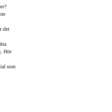
ler?
nte
r det
itta
m
. Hör
ial som