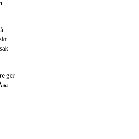
h
få
skt.
 sak
re ger
Åsa