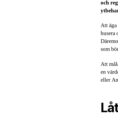
och reg
ytbeha
Att äga 
husera o
Däremot
som bör
Att mål
en värd
eller A
Låt