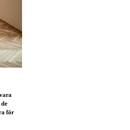
 vara
 de
ra för