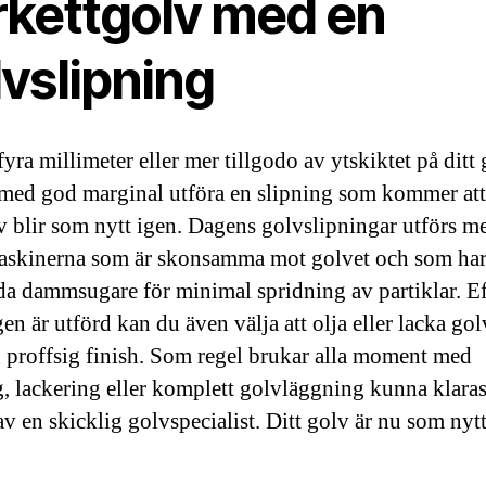
rkettgolv med en
vslipning
yra millimeter eller mer tillgodo av ytskiktet på ditt 
med god marginal utföra en slipning som kommer att
lv blir som nytt igen. Dagens golvslipningar utförs m
askinerna som är skonsamma mot golvet och som ha
a dammsugare för minimal spridning av partiklar. Eft
en är utförd kan du även välja att olja eller lacka gol
en proffsig finish. Som regel brukar alla moment med
g, lackering eller komplett golvläggning kunna klaras
av en skicklig golvspecialist. Ditt golv är nu som nytt