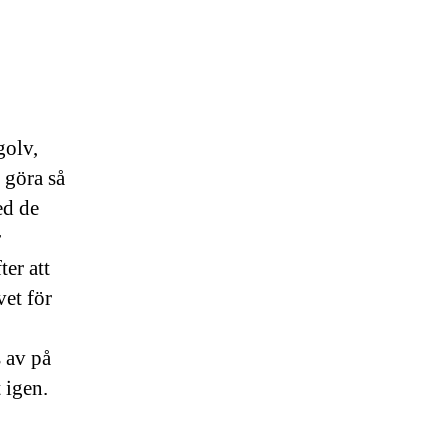
golv,
 göra så
ed de
r
er att
vet för
 av på
 igen.