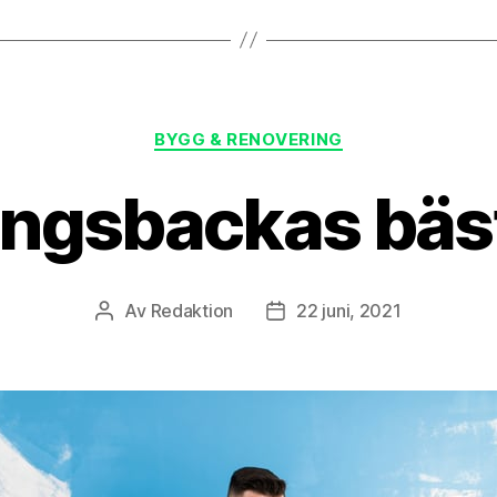
Kategorier
BYGG & RENOVERING
ungsbackas bäs
Av
Redaktion
22 juni, 2021
Inläggsförfattare
Inläggsdatum