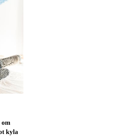
d om
ot kyla