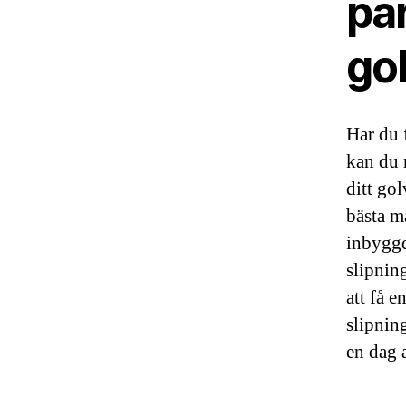
pa
gol
Har du f
kan du 
ditt go
bästa m
inbyggd
slipning
att få 
slipnin
en dag 