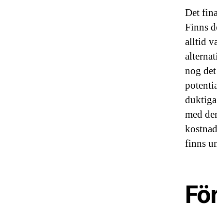
Det fina
Finns d
alltid 
alternat
nog det
potentia
duktiga
med dem
kostnad
finns u
För