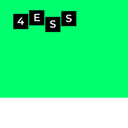
4-
ess.se