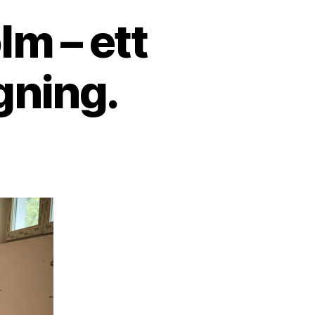
lm – ett
ggning.