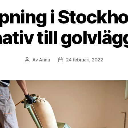
pning i Stockho
ativ till golvlä
Av
Anna
24 februari, 2022
Inläggsförfattare
Inläggsdatum