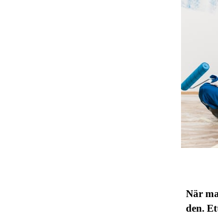
När ma
den. Et