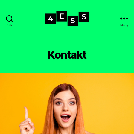
Sök
Meny
4-
ess.se
Kontakt