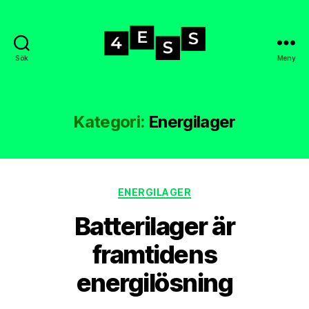
Sök
Meny
4-
ess.se
Kategori:
Energilager
Kategorier
ENERGILAGER
Batterilager är
framtidens
energilösning