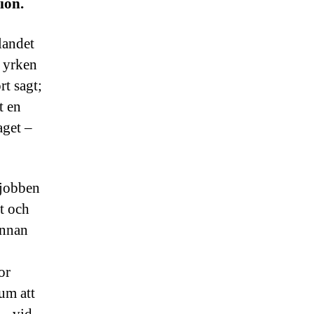
ion.
landet
 yrken
rt sagt;
t en
aget –
tjobben
at och
annan
or
tum att