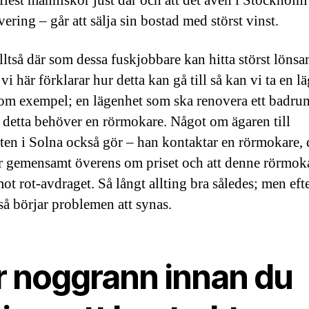
 flest människor just där och att det även i Stockholm
ering – går att sälja sin bostad med störst vinst.
alltså där som dessa fuskjobbare kan hitta störst löns
i här förklarar hur detta kan gå till så kan vi ta en l
om exempel; en lägenhet som ska renovera ett badru
 detta behöver en rörmokare. Något om ägaren till
ten i Solna också gör – han kontaktar en rörmokare, 
gemensamt överens om priset och att denne rörmoka
ot rot-avdraget. Så långt allting bra således; men eft
så börjar problemen att synas.
r noggrann innan du