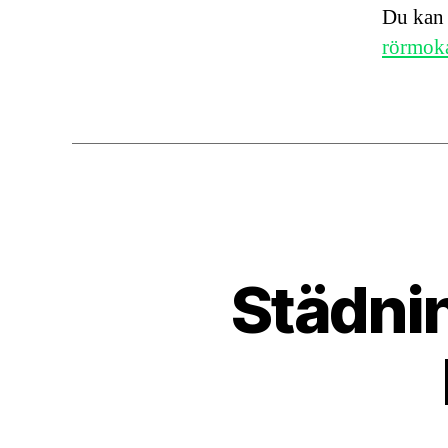
Du kan 
rörmoka
Städnin