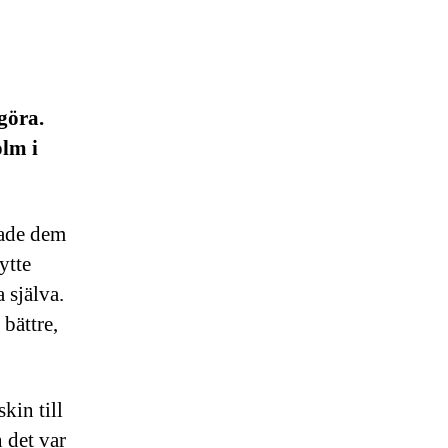
göra.
olm i
rade dem
ytte
 själva.
 bättre,
kin till
 det var