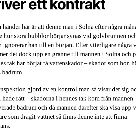
iver ett kontrakt
 händer här är att denne man i Solna efter några mån
se hur stora bubblor börjar synas vid golvbrunnen och
 ignorerar han till en början. Efter ytterligare några 
er det dock upp en granne till mannen i Solna och 
nes tak har börjat få vattenskador – skador som hon h
ns badrum.
inspektion gjord av en kontrollman så visar det sig oc
 hade rätt – skadorna i hennes tak kom från mannen
erade badrum och då mannen därefter ska visa upp v
re som dragit vattnet så finns denne inte att finna
ans.