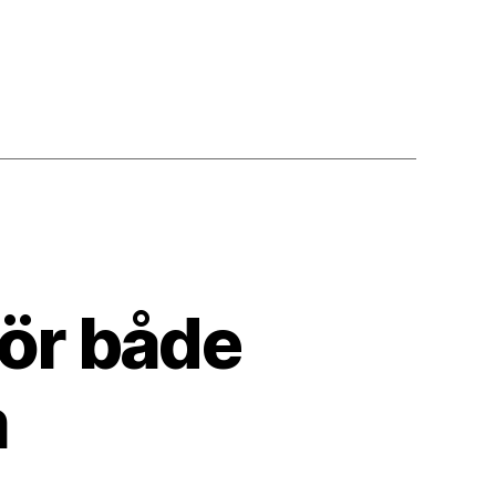
för både
m