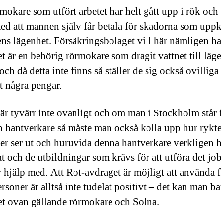
mokare som utfört arbetet har helt gått upp i rök och 
med att mannen själv får betala för skadorna som up
ens lägenhet. Försäkringsbolaget vill här nämligen ha
det är en behörig rörmokare som dragit vattnet till läg
och då detta inte finns så ställer de sig också ovilliga 
ut några pengar.
 är tyvärr inte ovanligt och om man i Stockholm står i
en hantverkare så måste man också kolla upp hur ryktet
ser ser ut och huruvida denna hantverkare verkligen h
kat och de utbildningar som krävs för att utföra det j
 hjälp med. Att Rot-avdraget är möjligt att använda f
rsoner är alltså inte tudelat positivt – det kan man ba
t ovan gällande rörmokare och Solna.