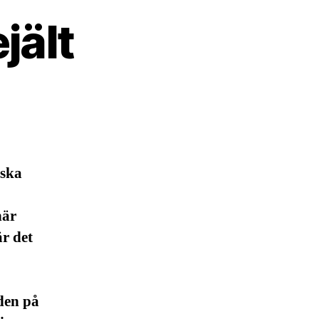
jält
nska
här
är det
den på