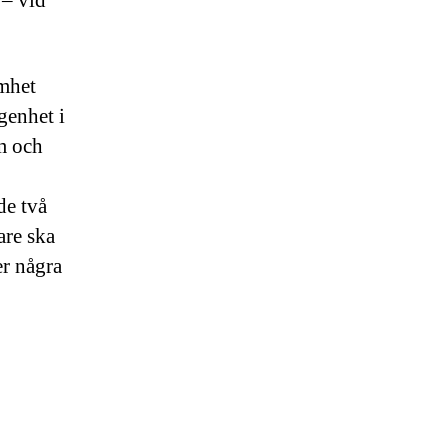
 – vid
amhet
ägenhet i
m och
de två
re ska
er några