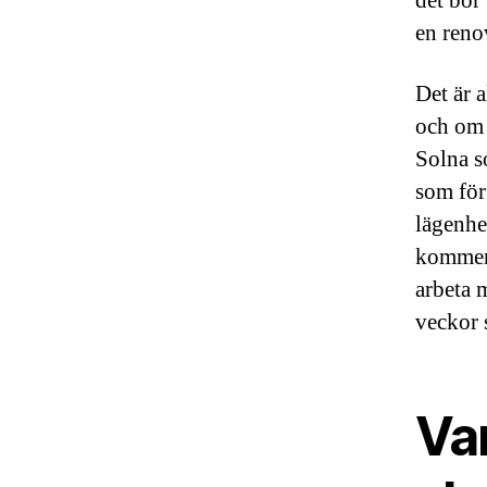
det bor
en renov
Det är 
och om v
Solna s
som för
lägenhe
kommer 
arbeta m
veckor 
Va