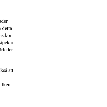
ader
 detta
veckor
påpekar
ärleder
kså att
ilken