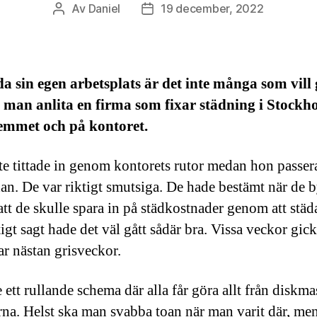
Av
Daniel
19 december, 2022
Inläggsförfattare
Inläggsdatum
da sin egen arbetsplats är det inte många som vill 
man anlita en firma som fixar städning i Stockh
emmet och på kontoret.
te tittade in genom kontorets rutor medan hon passe
dan. De var riktigt smutsiga. De hade bestämt när de b
att de skulle spara in på städkostnader genom att städa
gt sagt hade det väl gått sådär bra. Vissa veckor gick
ar nästan grisveckor.
ett rullande schema där alla får göra allt från diskmas
erna. Helst ska man svabba toan när man varit där, men