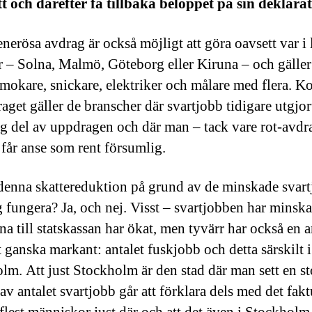
tt och därefter få tillbaka beloppet på sin deklarat
enerösa avdrag är också möjligt att göra oavsett var i 
 – Solna, Malmö, Göteborg eller Kiruna – och gäller
mokare, snickare, elektriker och målare med flera. Ko
aget gäller de branscher där svartjobb tidigare utgjor
ig del av uppdragen och där man – tack vare rot-avdr
får anse som rent försumlig.
denna skattereduktion på grund av de minskade svar
ig fungera? Ja, och nej. Visst – svartjobben har minsk
rna till statskassan har ökat, men tyvärr har också en 
t ganska markant: antalet fuskjobb och detta särskilt i
lm. Att just Stockholm är den stad där man sett en st
av antalet svartjobb går att förklara dels med det fak