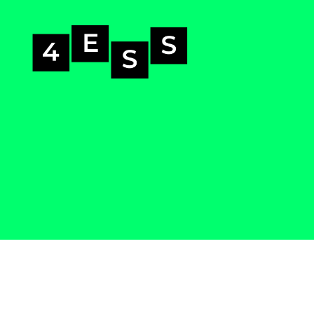
4-
ess.se