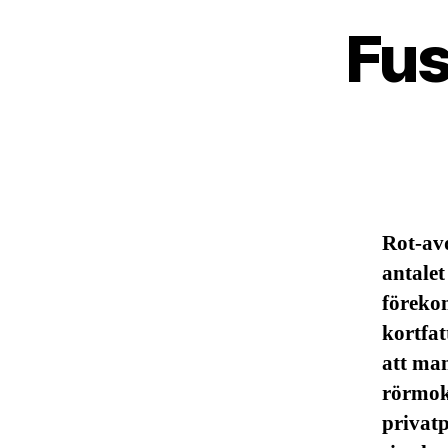
Fus
Rot-avd
antalet
föreko
kortfat
att ma
rörmok
privatp