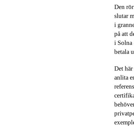
Den rör
slutar 
i grann
på att 
i Solna 
betala 
Det här
anlita 
referen
certifi
behöver
privatpe
exemple