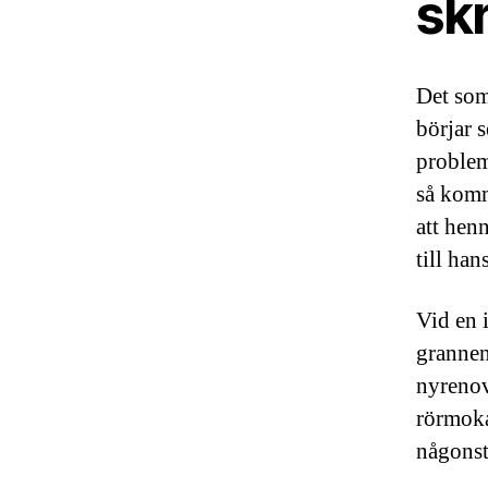
skr
Det som
börjar 
problem
så komm
att hen
till ha
Vid en 
grannen
nyrenov
rörmoka
någonst