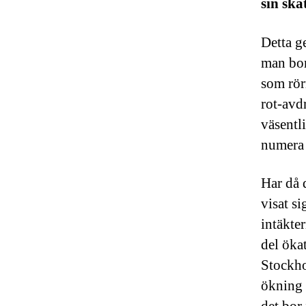
sin ska
Detta g
man bor
som rör
rot-avdr
väsentl
numera 
Har då 
visat s
intäkte
del öka
Stockho
ökning 