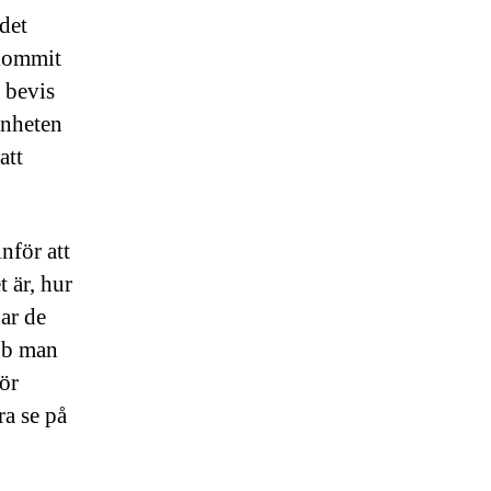
det
pkommit
 bevis
enheten
att
nför att
 är, hur
ar de
obb man
ör
ra se på