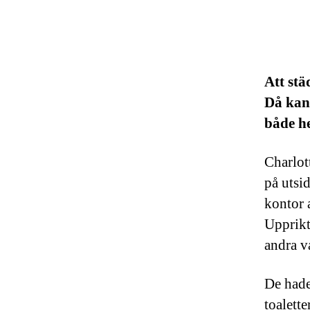
Att stä
Då kan 
både h
Charlot
på utsi
kontor 
Upprikti
andra v
De hade 
toalett