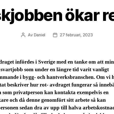
kjobben ökar re
Av
Daniel
27 februari, 2023
Inläggsförfattare
Inläggsdatum
raget infördes i Sverige med en tanke om att mi
 svartjobb som under en längre tid varit vanligt
mmande i bygg- och hantverksbranschen. Om vi 
tat beskriver hur rot- avdraget fungerar så inneb
n som privatperson kan kontakta exempelvis en
are och då denne genomfört sitt arbete så kan
ersonen sedan dra av upp till halva arbetskostna