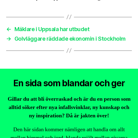
←
Mäklare i Uppsala har utbudet
→
Golvläggare räddade ekonomin i Stockholm
En sida som blandar och ger
Gillar du att bli överraskad och är du en person som
alltid söker efter nya infallsvinklar, ny kunskap och
ny inspiration? Då är jakten över!
Den här sidan kommer nämligen att handla om allt
mellan himmel och jord, blanda rejält mellan givarna