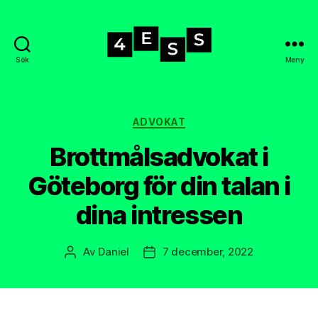
Sök
Meny
4-
ess.se
Kategorier
ADVOKAT
Brottmålsadvokat i
Göteborg för din talan i
dina intressen
Av
Daniel
7 december, 2022
Inläggsförfattare
Inläggsdatum