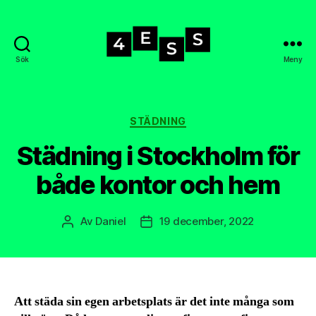
Sök
Meny
4-
ess.se
Kategorier
STÄDNING
Städning i Stockholm för
både kontor och hem
Av
Daniel
19 december, 2022
Inläggsförfattare
Inläggsdatum
Att städa sin egen arbetsplats är det inte många som