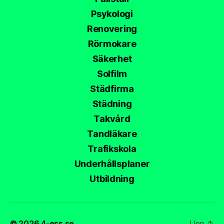
Psykologi
Renovering
Rörmokare
Säkerhet
Solfilm
Städfirma
Städning
Takvård
Tandläkare
Trafikskola
Underhållsplaner
Utbildning
© 2026
4-ess.se
Upp
↑