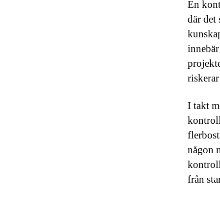
En kont
där det 
kunskap
innebär 
projekte
riskera
I takt 
kontroll
flerbos
någon m
kontrol
från star