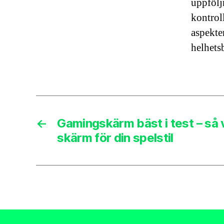
uppfölj
kontrol
aspekter
helhets
←
Gamingskärm bäst i test – så v
skärm för din spelstil