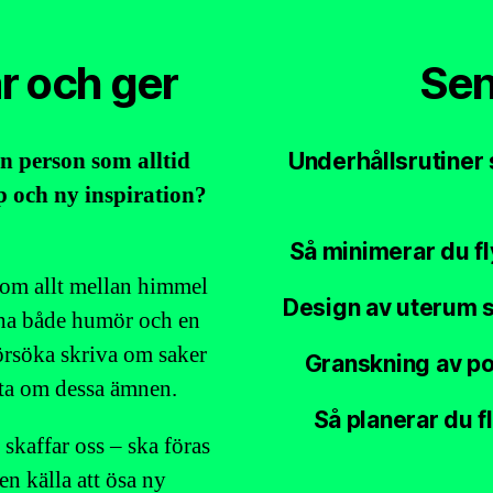
r och ger
Sen
en person som alltid
Underhållsrutiner 
p och ny inspiration?
Så minimerar du f
om allt mellan himmel
Design av uterum 
 ha både humör och en
 försöka skriva om saker
Granskning av po
kta om dessa ämnen.
Så planerar du fl
 skaffar oss – ska föras
en källa att ösa ny