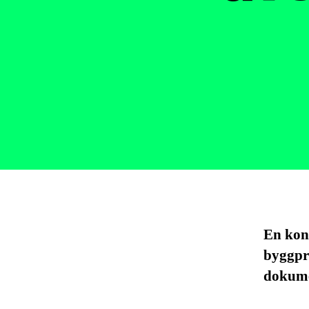
En kont
byggpr
dokume