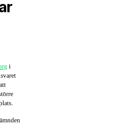
ar
i
org
i
svaret
att
större
plats.
snämnden