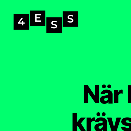
4-
ess.se
När 
krävs