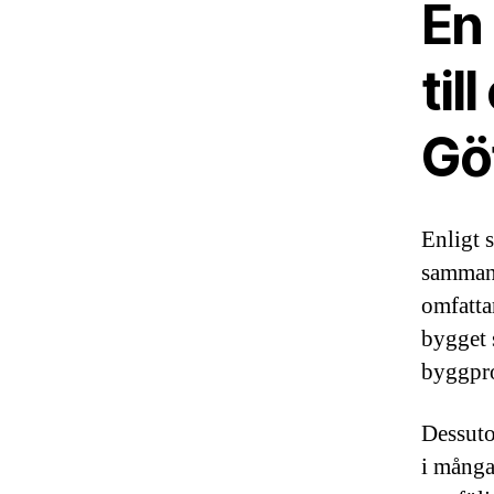
En 
til
Gö
Enligt 
sammanh
omfattar
bygget s
byggproj
Dessuto
i många