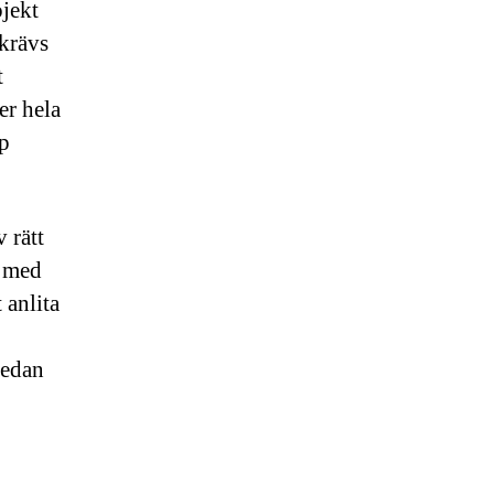
ojekt
 krävs
t
er hela
lp
 rätt
e med
 anlita
redan