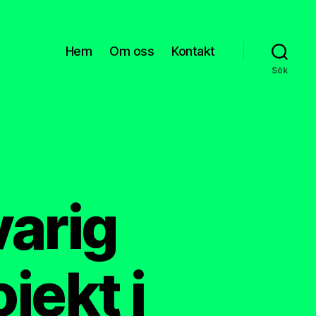
Hem
Om oss
Kontakt
Sök
varig
jekt i