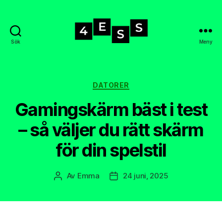
Sök
Meny
4-
ess.se
Kategorier
DATORER
Gamingskärm bäst i test
– så väljer du rätt skärm
för din spelstil
Av
Emma
24 juni, 2025
Inläggsförfattare
Inläggsdatum