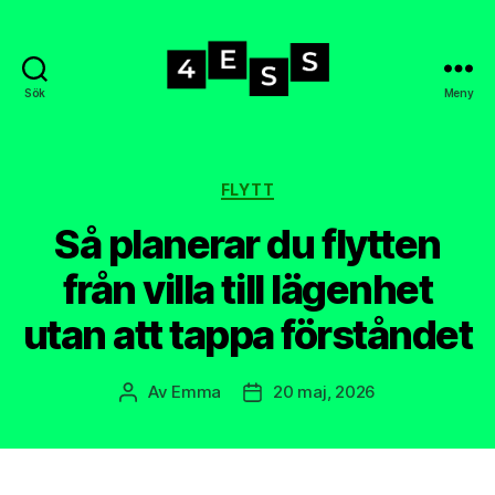
Sök
Meny
4-
ess.se
Kategorier
FLYTT
Så planerar du flytten
från villa till lägenhet
utan att tappa förståndet
Av
Emma
20 maj, 2026
Inläggsförfattare
Inläggsdatum