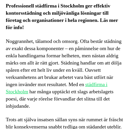
Professionell städfirma i Stockholm ger effektiv
kontorsstädning och miljövänliga lösningar till
företag och organisationer i hela regionen. Läs mer
för info!
Noggrannhet, tålamod och omsorg. Ofta består städning
av exakt dessa komponenter – en påminnelse om hur de
enkla handlingarna formar helheten, men nästan aldrig
märks om allt är rätt gjort. Städning handlar om att dölja
spåren efter ett helt liv under en kväll. Oavsett
verksamhetens art brukar arbetet vara bäst utfört när
ingen invänder mot resultatet. Med en
städfirma i
Stockholm
har många upptäckt ett slags arbetslagets
poesi, där varje rörelse förvandlar det slitna till det
inbjudande.
Trots att själva insatsen sällan syns när rummet är fräscht
blir konsekvenserna snabbt tydliga om städandet uteblir.