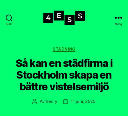
Sök
Meny
4-
ess.se
Kategorier
STÄDNING
Så kan en städfirma i
Stockholm skapa en
bättre vistelsemiljö
Av
henry
11 juni, 2025
Inläggsförfattare
Inläggsdatum