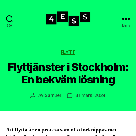
Sök
Meny
4-
ess.se
Kategorier
FLYTT
Flyttjänster i Stockholm:
En bekväm lösning
Av
Samuel
31 mars, 2024
Inläggsförfattare
Inläggsdatum
Att flytta är en process som ofta förknippas med